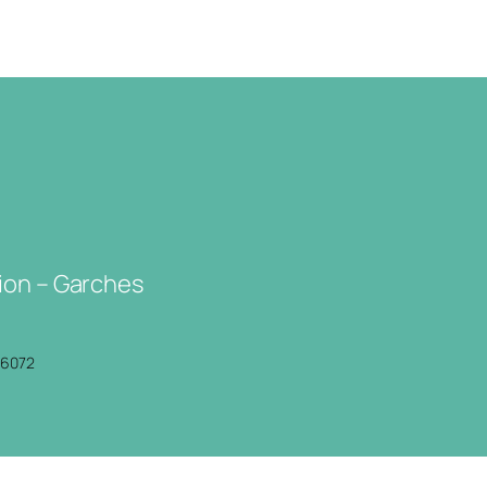
ion – Garches
P6072