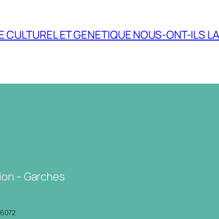
E CULTUREL ET GENETIQUE NOUS-ONT-ILS LA
ion – Garches
P6072