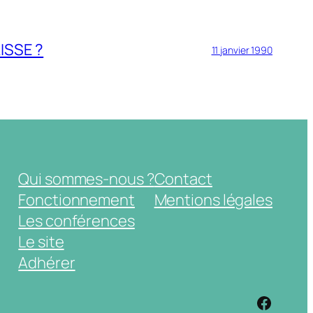
ISSE ?
11 janvier 1990
Qui sommes-nous ?
Contact
Fonctionnement
Mentions légales
Les conférences
Le site
Adhérer
https: