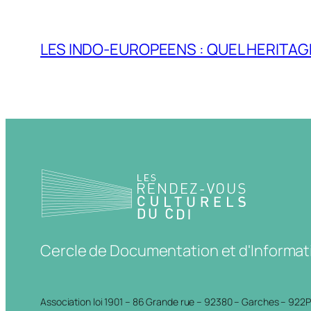
LES INDO-EUROPEENS : QUEL HERITAG
Cercle de Documentation et d'Informat
Association loi 1901 – 86 Grande rue – 92380 – Garches – 922