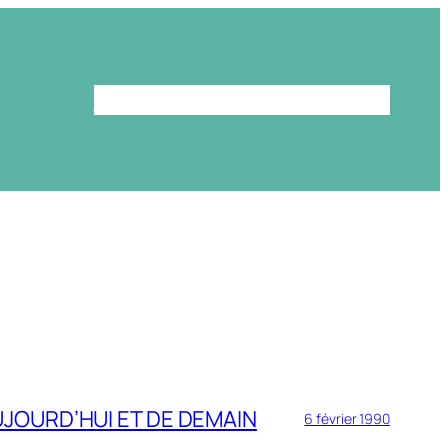
Le programme
La bibliothèque
JOURD’HUI ET DE DEMAIN
6 février 1990