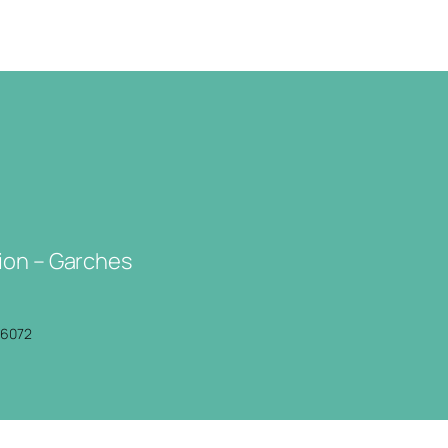
ion – Garches
P6072