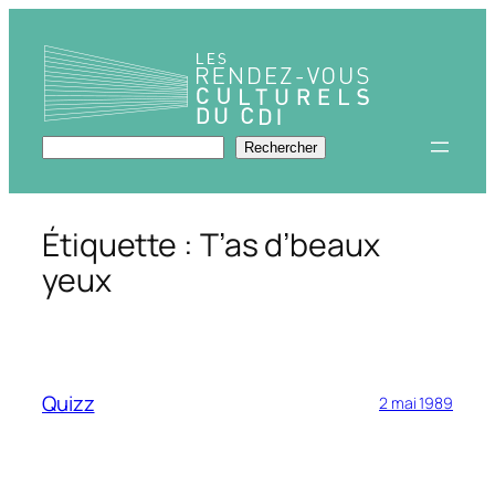
Aller
au
contenu
Rechercher
Rechercher
Étiquette :
T’as d’beaux
yeux
Quizz
2 mai 1989