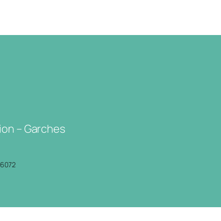
ion – Garches
P6072