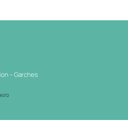
ion – Garches
P6072