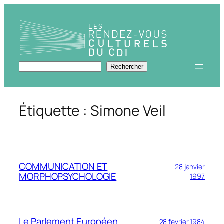
Aller
au
contenu
Rechercher
Rechercher
Étiquette :
Simone Veil
COMMUNICATION ET
28 janvier
MORPHOPSYCHOLOGIE
1997
Le Parlement Européen
28 février 1984