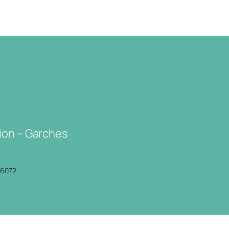
ion – Garches
P6072