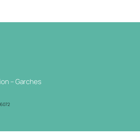
ion – Garches
P6072