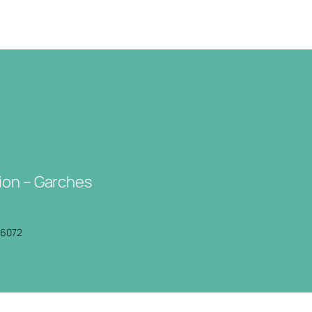
ion – Garches
P6072