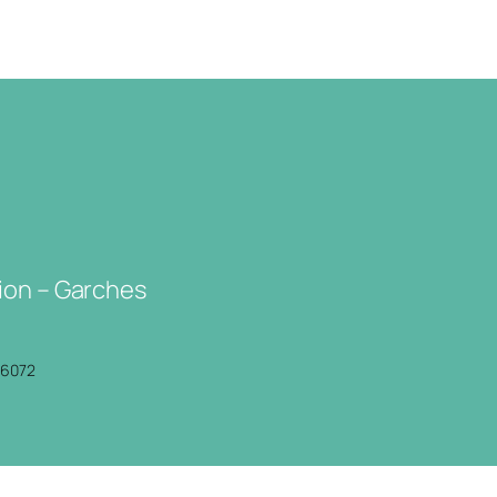
ion – Garches
P6072