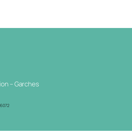
ion – Garches
P6072