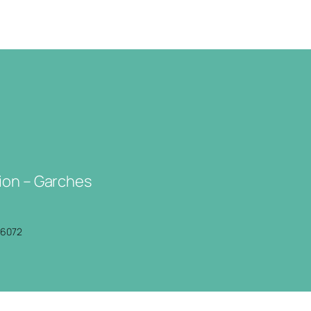
ion – Garches
P6072