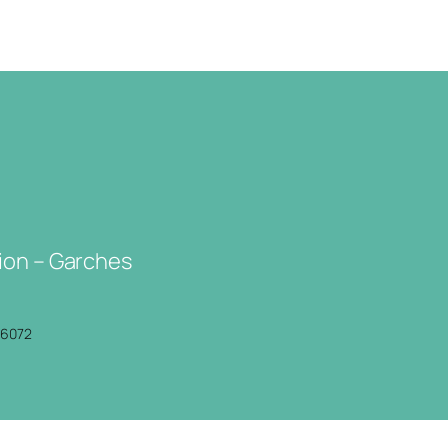
ion – Garches
P6072