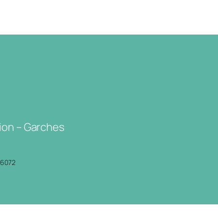
ion – Garches
P6072