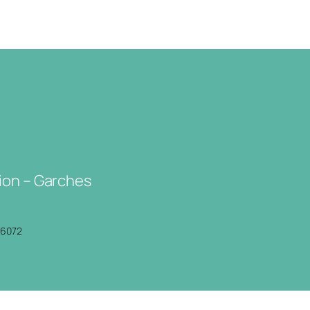
ion – Garches
P6072