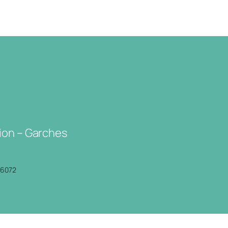
ion – Garches
P6072