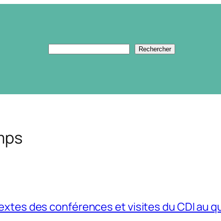
Rechercher
Rechercher
mps
extes des conférences et visites du CDI au q