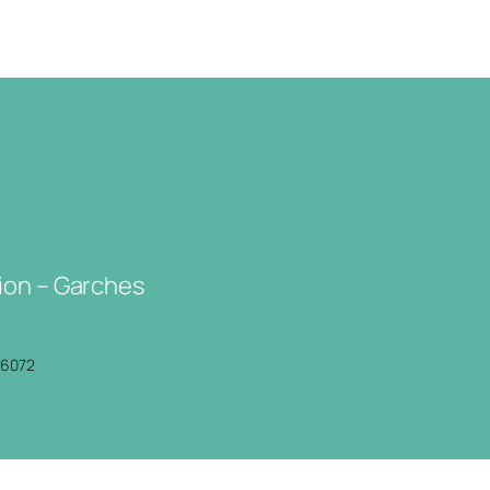
ion – Garches
P6072