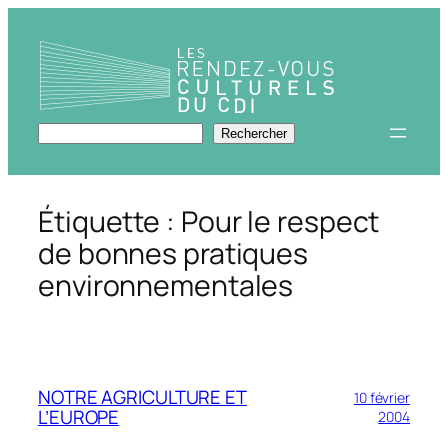
Aller
au
contenu
Rechercher
Rechercher
Étiquette :
Pour le respect
de bonnes pratiques
environnementales
NOTRE AGRICULTURE ET
10 février
L’EUROPE
2004