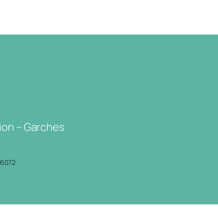
ion – Garches
P6072