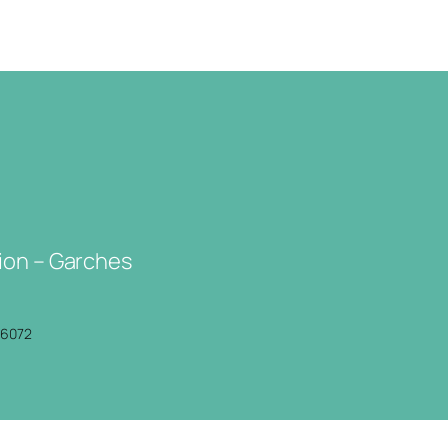
ion – Garches
P6072