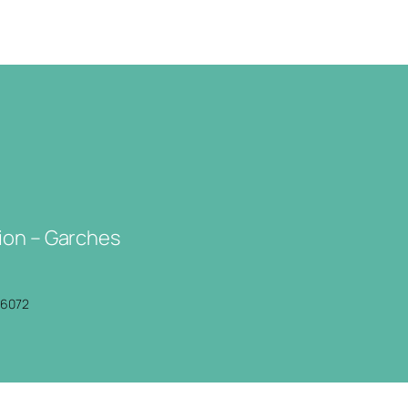
ion – Garches
P6072