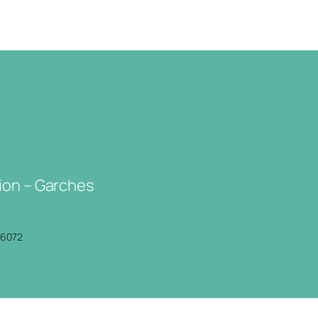
ion – Garches
P6072