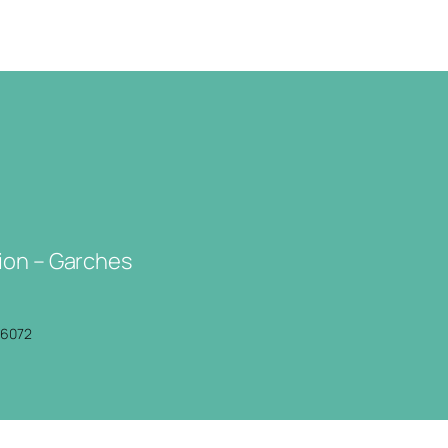
ion – Garches
P6072