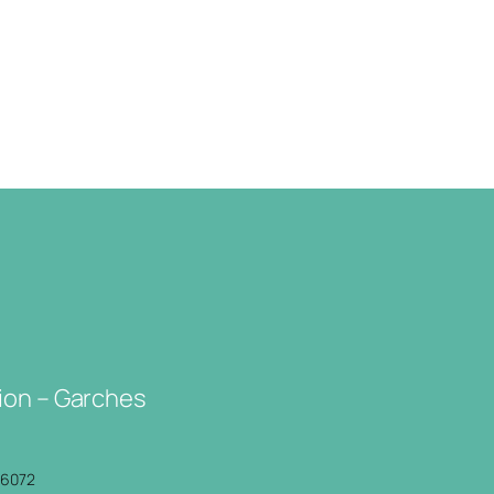
ion – Garches
P6072