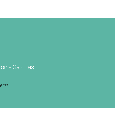
ion – Garches
P6072