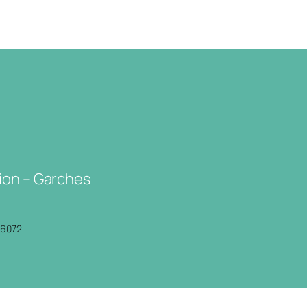
ion – Garches
P6072