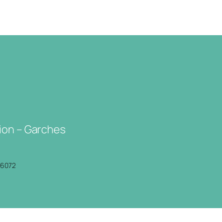
ion – Garches
P6072