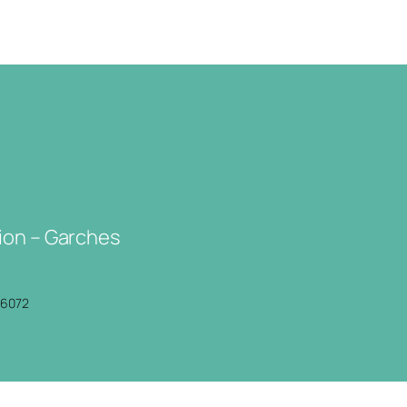
ion – Garches
P6072