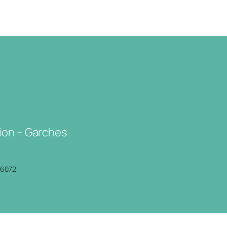
ion – Garches
P6072