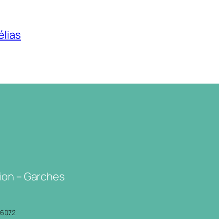
élias
ion – Garches
P6072