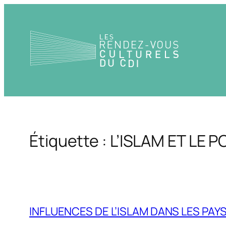
Aller
au
contenu
Étiquette :
L’ISLAM ET LE 
INFLUENCES DE L’ISLAM DANS LES PAY