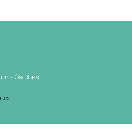
ion – Garches
P6072