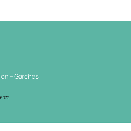
ion – Garches
P6072