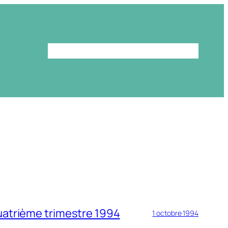
Le programme
La bibliothèque
uatrième trimestre 1994
1 octobre 1994