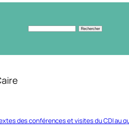
Rechercher
Rechercher
Caire
extes des conférences et visites du CDI au q