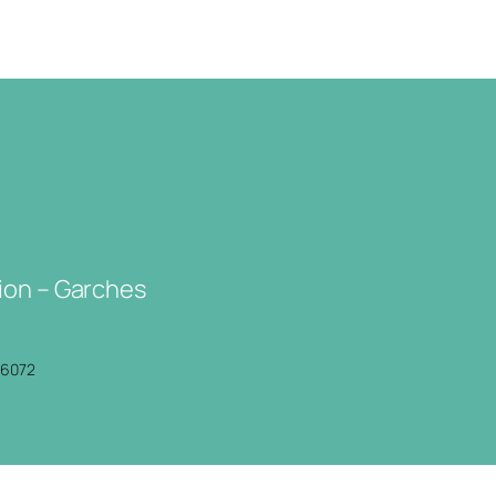
ion – Garches
P6072