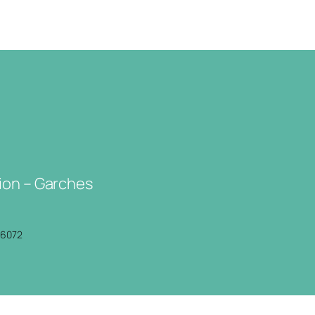
ion – Garches
P6072