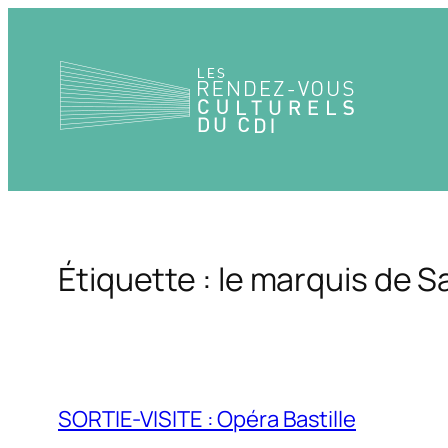
Aller
au
contenu
Étiquette :
le marquis de S
SORTIE-VISITE : Opéra Bastille