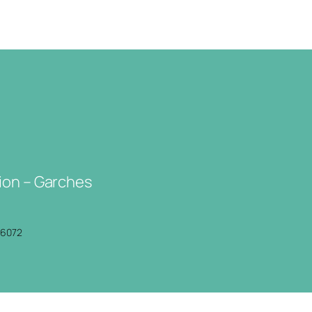
ion – Garches
P6072