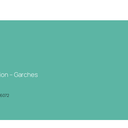
ion – Garches
P6072