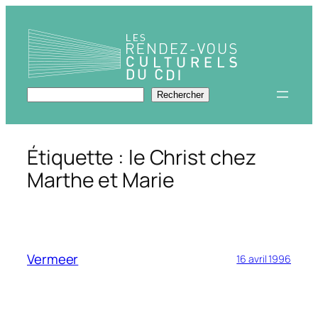
Aller
au
contenu
Rechercher
Rechercher
Étiquette :
le Christ chez
Marthe et Marie
Vermeer
16 avril 1996