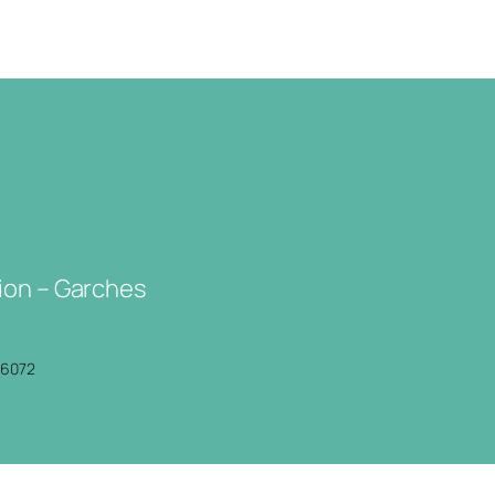
ion – Garches
P6072