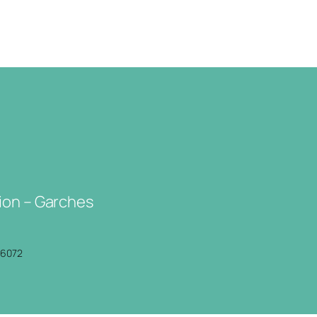
ion – Garches
P6072