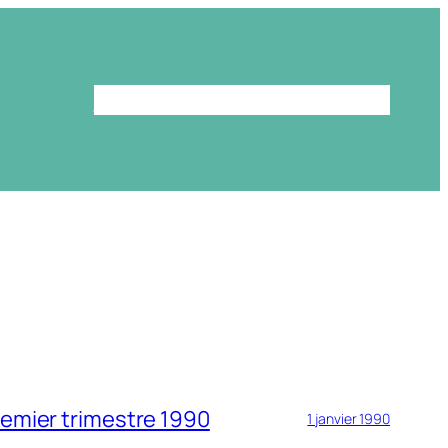
Le programme
La bibliothèque
remier trimestre 1990
1 janvier 1990