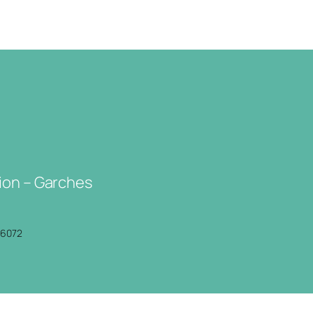
ion – Garches
P6072