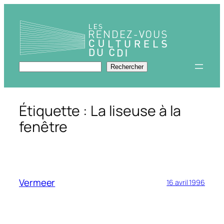
Aller
au
contenu
Rechercher
Rechercher
Étiquette :
La liseuse à la
fenêtre
Vermeer
16 avril 1996