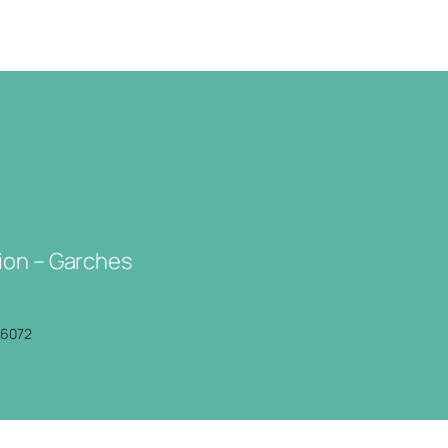
ion – Garches
P6072