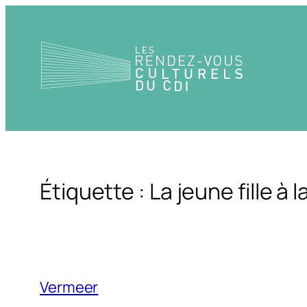
Aller
au
contenu
Étiquette :
La jeune fille à l
Vermeer