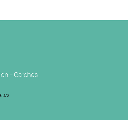
ion – Garches
P6072