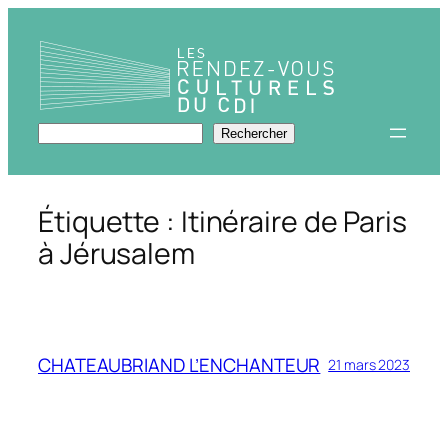
Aller
au
contenu
Rechercher
Rechercher
Étiquette :
Itinéraire de Paris
à Jérusalem
CHATEAUBRIAND L’ENCHANTEUR
21 mars 2023