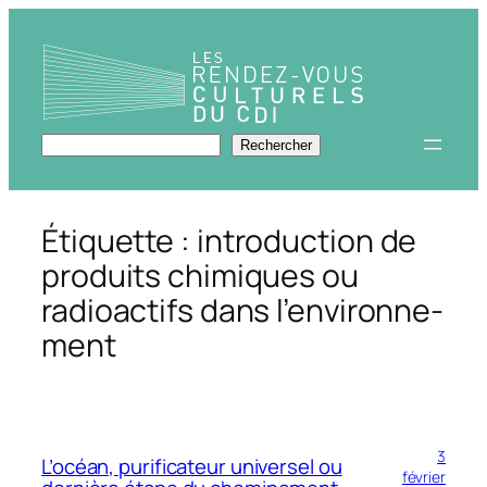
Aller
au
contenu
Rechercher
Rechercher
Étiquette :
introduction de
produits chimiques ou
radioactifs dans l’environne­
ment
3
L’océan, purificateur universel ou
février