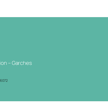
ion – Garches
P6072