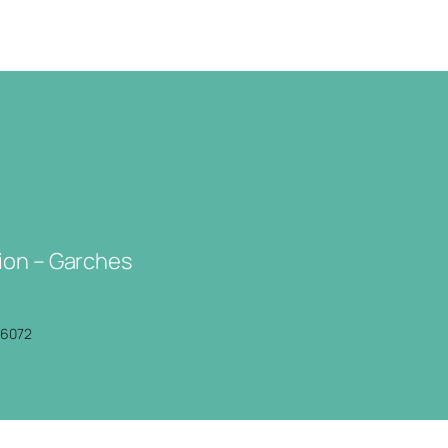
ion – Garches
P6072