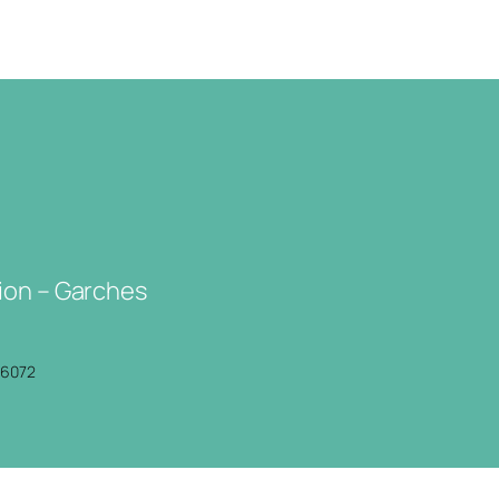
ion – Garches
P6072