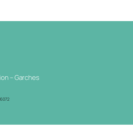
ion – Garches
P6072